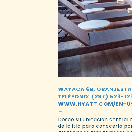
WAYACA 6B, ORANJESTA
TELÉFONO: (297) 523-12
WWW.HYATT.COM/EN-US
Desde su ubicación central h
de la isla para conocerla p