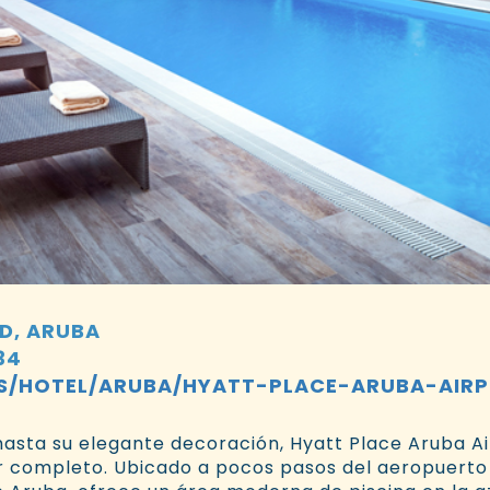
D, ARUBA
34
/HOTEL/ARUBA/HYATT-PLACE-ARUBA-AIR
asta su elegante decoración, Hyatt Place Aruba Air
or completo. Ubicado a pocos pasos del aeropuerto